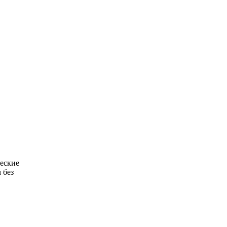
ческие
 без