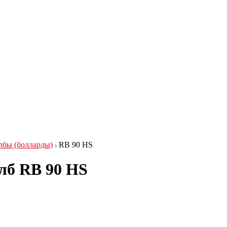
бы (болларды)
RB 90 HS
лб RB 90 HS