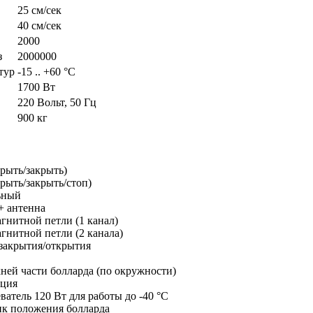
25 см/сек
40 см/сек
2000
з
2000000
тур
-15 .. +60 °C
1700 Вт
220 Вольт, 50 Гц
900 кг
рыть/закрыть)
рыть/закрыть/стоп)
ьный
+ антенна
гнитной петли (1 канал)
гнитной петли (2 канала)
 закрытия/открытия
ней части болларда (по окружности)
ация
атель 120 Вт для работы до -40 °C
к положения болларда