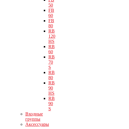
50
FB
60
FB
80
RB
120
HS
RB
60
RB
70
S
RB
80
RB
90
HS
RB
90
S
Входные
группы
Аксессуары