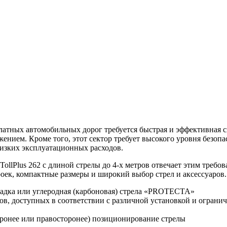
атных автомобильных дорог требуется быстрая и эффективная 
нием. Кроме того, этот сектор требует высокого уровня безопа
изких эксплуатационных расходов.
ollPlus 262 с длиной стрелы до 4-х метров отвечает этим требов
роек, компактные размеры и широкий выбор стрел и аксессуаров.
адка или углеродная (карбоновая) стрела «PROTECTA»
ов, доступных в соответствии с различной установкой и ограни
оронее или правосторонее) позиционирование стрелы