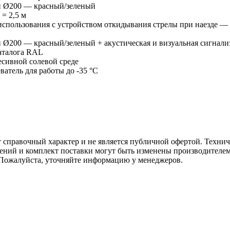
й Ø200 — красный/зеленый
= 2,5 м
использования с устройством откидывания стрелы при наезде —
 Ø200 — красный/зеленый + акустическая и визуальная сигнали
аталога RAL
есивной солевой среде
ватель для работы до -35 °C
т справочный характер и не является публичной офертой. Техни
жений и комплект поставки могут быть изменены производителем
 Пожалуйста, уточняйте информацию у менеджеров.