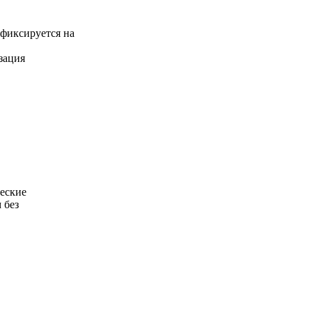
 фиксируется на
зация
ческие
 без