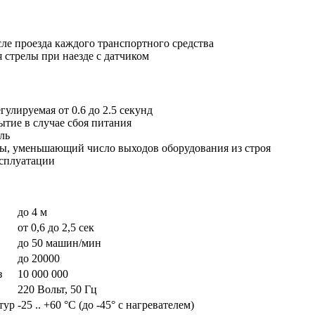
ле проезда каждого транспортного средства
 стрелы при наезде с датчиком
гулируемая от 0.6 до 2.5 секунд
тие в случае сбоя питания
ль
ы, уменьшающий число выходов оборудования из строя
сплуатации
до 4 м
от 0,6 до 2,5 сек
до 50 машин/мин
до 20000
з
10 000 000
220 Вольт, 50 Гц
тур
-25 .. +60 °C (до -45° с нагревателем)