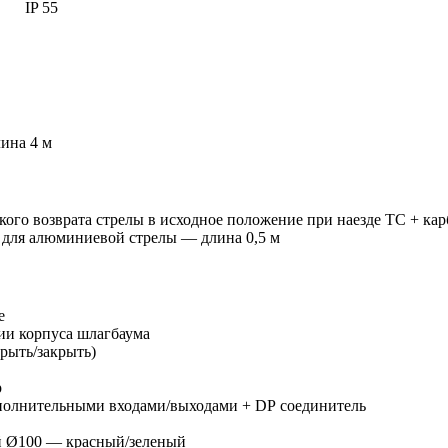
IP 55
ина 4 м
кого возврата стрелы в исходное положение при наезде ТС + кар
 для алюминиевой стрелы — длина 0,5 м
е
и корпуса шлагбаума
рыть/закрыть)
р
ополнительными входами/выходами + DP соединитель
й Ø100 — красный/зеленый