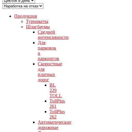
Продукция
Турникеты
Шлагбаумы
Средней
интенсивности
Для
парковок
и
паркингов
Скоростные
для
платных
дорог
BL
229
TOLL
TollPlus
261
TollPlus
262
Автоматические
дорожные